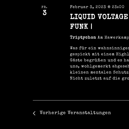
a
e
ä
l
Februar 3, 2023 @ 23:00
FR.
h
w
3
l
n
o
LIQUID VOLTAGE 
e
r
n
t
FUNK |
.
e
s
i
Triptychon
Am Hawerkamp
n
g
t
e
Was für ein wahnsinnige
b
gespickt mit einem High
e
Gäste begrüßen und es ha
n
a
uns, wohlgemerkt abgese
.
S
kleinen mentalen Schutz
u
Nicht zuletzt auf die gr
c
l
h
e
n
a
t
c
h
V
Vorherige
Veranstaltungen
u
e
r
a