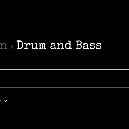
en
Drum and Bass
e