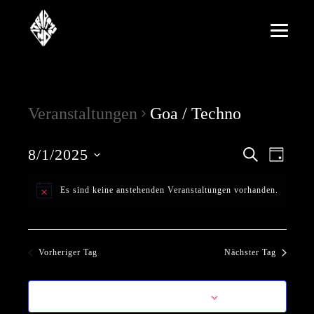
Veranstaltungen
Goa / Techno
V
V
8/1/2025
S
T
u
D
a
e
e
c
a
g
Es sind keine anstehenden Veranstaltungen vorhanden.
t
h
r
r
u
e
m
a
w
a
ä
n
Vorheriger Tag
Nächster Tag
h
n
l
s
e
s
Kalender abonnieren
n
t
.