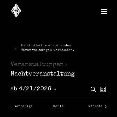
Es sind keine anstehenden
Veranstaltungen vorhanden.
Veranstaltungen
Nachtveranstaltung
V
V
ab 4/21/2026
S
L
u
D
i
e
c
e
a
s
h
t
t
r
Veranstaltungen
Vorherige
Heute
Nächste
e
u
r
e
Veranstalt
m
w