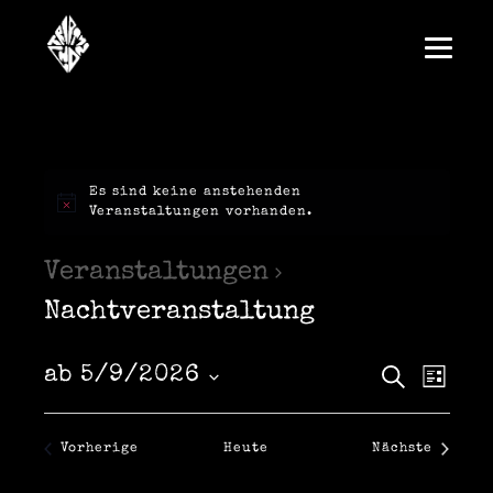
Es sind keine anstehenden
Veranstaltungen vorhanden.
Veranstaltungen
Nachtveranstaltung
V
V
ab 5/9/2026
S
L
u
D
i
e
c
e
a
s
h
t
t
r
Veranstaltungen
Vorherige
Heute
Nächste
e
u
r
e
Veranstalt
m
w