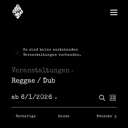
Es sind keine anstehenden
Veranstaltungen vorhanden.
Veranstaltungen
Reggae / Dub
V
V
ab 6/1/2026
S
L
u
D
i
e
c
e
a
s
h
t
t
r
Veranstaltungen
Vorherige
Heute
Nächste
e
u
r
e
Veranstalt
m
w