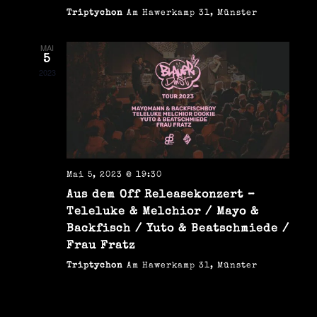
h
u
Triptychon
Am Hawerkamp 31, Münster
t
c
MAI
e
5
h
2023
n
e
-
u
N
n
a
v
Mai 5, 2023 @ 19:30
d
Aus dem Off Releasekonzert –
i
A
Teleluke & Melchior / Mayo &
g
Backfisch / Yuto & Beatschmiede /
n
Frau Fratz
a
s
Triptychon
Am Hawerkamp 31, Münster
t
i
i