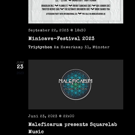
n
s
.
t
t
a
a
l
September 22, 2023 @ 18:30
Minicave-Festival 2023
t
l
Triptychon
Am Hawerkamp 31, Münster
u
t
n
JUNI
u
23
g
2023
n
A
g
n
e
s
n
i
Juni 23, 2023 @ 22:00
c
Maleficarum presents Squarelab
S
Music