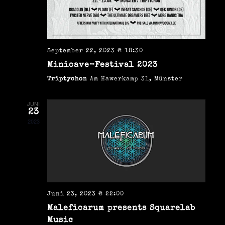
n
s
.
t
t
a
a
l
September 22, 2023 @ 18:30
Minicave-Festival 2023
t
l
Triptychon
Am Hawerkamp 31, Münster
u
t
n
JUNI
u
23
g
2023
n
A
g
n
e
s
n
i
Juni 23, 2023 @ 22:00
c
Maleficarum presents Squarelab
S
Music