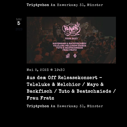
h
u
Triptychon
Am Hawerkamp 31, Münster
t
c
MAI
e
5
h
2023
n
e
-
u
N
n
a
v
Mai 5, 2023 @ 19:30
d
Aus dem Off Releasekonzert –
i
A
Teleluke & Melchior / Mayo &
g
Backfisch / Yuto & Beatschmiede /
n
Frau Fratz
a
s
Triptychon
Am Hawerkamp 31, Münster
t
i
i