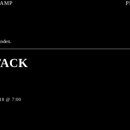
KAMP
unden.
TACK
18 @ 7:00