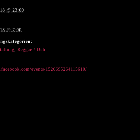
018 @ 23:00
018 @ 7:00
ungskategorien:
taltung
,
Reggae / Dub
w.facebook.com/events/1526695264115610/