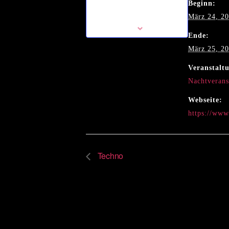
Beginn:
Zum Kalender
hinzufügen
März 24, 2
Ende:
März 25, 2
Veranstalt
Nachtverans
Webseite:
https://ww
Techno