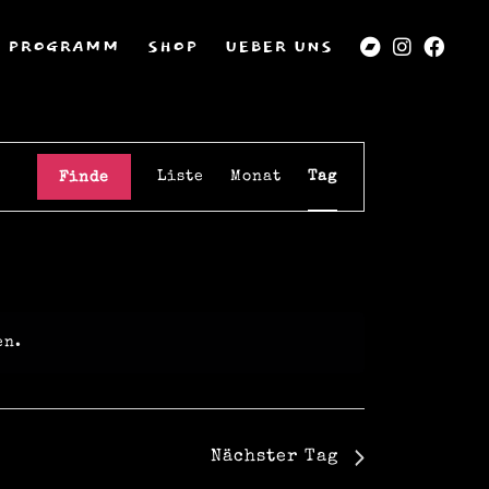
PROGRAMM
SHOP
UEBER UNS
V
Liste
Monat
Tag
Finde
e
r
a
en.
n
s
Nächster Tag