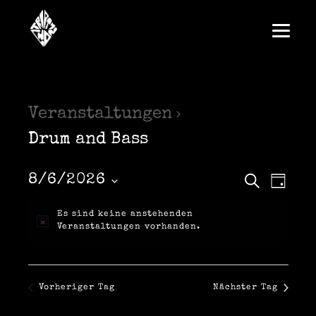
Veranstaltungen
Drum and Bass
V
V
8/6/2026
S
T
u
D
a
e
c
e
a
g
Es sind keine anstehenden
h
t
r
Veranstaltungen vorhanden.
e
u
r
m
a
w
a
ä
h
n
l
Vorheriger Tag
Nächster Tag
n
e
s
n