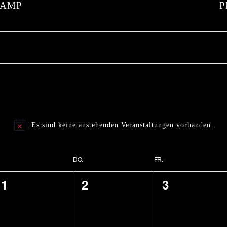
KAMP
Es sind keine anstehenden Veranstaltungen vorhanden.
DO.
FR.
0
0
0
1
2
3
V
V
V
e
e
e