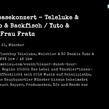
easekonzert – Teleluke &
 & Backfisch / Yuto &
 Frau Fratz
 31, Münster
fischboy Teleluke, Melchior & DJ Dookie Yuto &
VVK 15€ / AK 18€
umeblau.com/event/blauer-dunst-tour-
h Beginn 20:30h Das Label und Künstler*innen-
öffentlicht seit 2018 Musik auf Schallplatte,
das Hauptquartier Münster hinaus beheimatet
auch Rapper, Produzenten, DJs und Bands aus