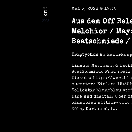
g
e
e
MAI
Mai 5, 2023 @ 19:30
n
5
S
n
2023
c
Aus dem Off Rel
h
l
Melchior / Mayo
ü
S
s
Beatschmiede /
s
e
l
Triptychon
Am Hawerkamp
u
w
o
Lineup: Mayomann & Back
r
BeatSchmiede Frau Fratz 
t
c
.
Tickets: https://www.bl
muenster/ Einlass 19:30
h
Kollektiv blumeblau ver
Tape und digital. Über 
blumeblau mittlerweile 
e
Köln, Dortmund, […]
u