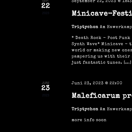
SEP.
September 22, 2023 @ 18:
n
22
g
t
e
2023
Minicave-Festi
b
e
n
Triptychon
Am Hawerkamp
a
.
S
* Death Rock - Post Punk
u
c
Synth Wave* Minicave - t
l
h
world or making new ones
e
pampering us with their 
n
a
just fantastic tunes. […]
t
c
h
V
u
e
JUNI
Juni 23, 2023 @ 22:00
r
23
a
2023
Maleficarum pr
n
n
s
t
Triptychon
Am Hawerkamp
a
l
g
t
more info soon
u
n